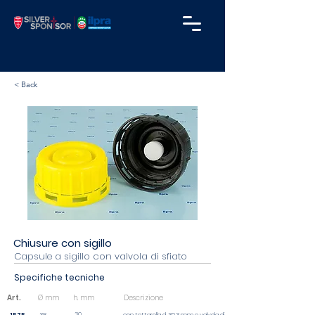
< Back
Chiusure con sigillo
Capsule a sigillo con valvola di sfiato
Specifiche tecniche
Art.
Ø mm
h. mm
Descrizione
30