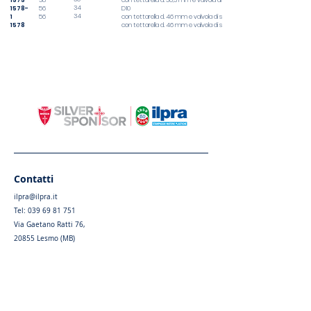
1575
38
con tettarella d. 30,3 mm e valvola di sfiato
34
1578-
56
D10
34
1
56
con tettarella d. 46 mm e valvola di sfiato D17
1578
con tettarella d. 46 mm e valvola di sfiato D10
Contatti
ilpra@ilpra.it
Tel:
039 69 81 751
Via Gaetano Ratti 76,
20855 Lesmo (MB)
Privacy Policy
|
Cookie Policy
Menu
Home