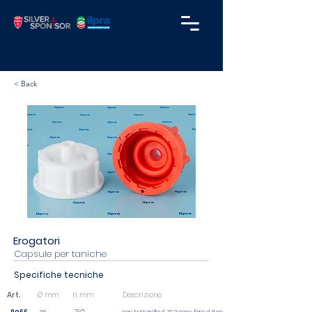
< Back
Erogatori
Capsule per taniche
Specifiche tecniche
Art.
Ø mm
h. mm
Descrizione
29,5