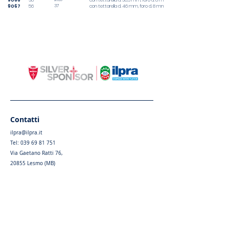
9066
38
con tettarella d. 30,3 mm, foro d. 8 mm
37
9067
56
con tettarella d. 46 mm, foro d. 8 mm
Contatti
ilpra@ilpra.it
Tel:
039 69 81 751
Via Gaetano Ratti 76,
20855 Lesmo (MB)
Privacy Policy
|
Cookie Policy
Menu
Home
Chi siamo