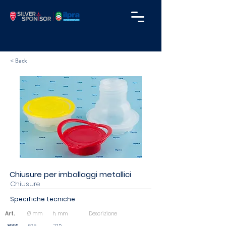
< Back
Chiusure per imballaggi metallici
Chiusure
Specifiche tecniche
Art.
Ø mm
h. mm
Descrizione
27,5