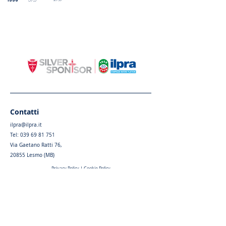
1556
57,5
Contatti
ilpra@ilpra.it
Tel:
039 69 81 751
Via Gaetano Ratti 76,
20855 Lesmo (MB)
Privacy Policy
|
Cookie Policy
Menu
Home
Chi siamo
Articoli