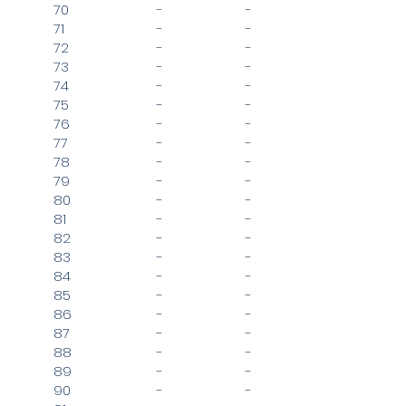
70
-
-
71
-
-
72
-
-
73
-
-
74
-
-
75
-
-
76
-
-
77
-
-
78
-
-
79
-
-
80
-
-
81
-
-
82
-
-
83
-
-
84
-
-
85
-
-
86
-
-
87
-
-
88
-
-
89
-
-
90
-
-