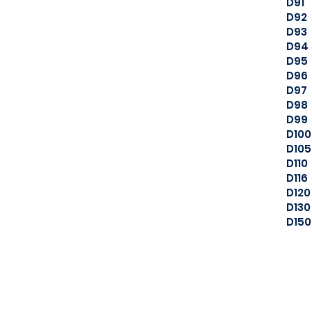
D91
D92
D93
D94
D95
D96
D97
D98
D99
D100
D105
D110
D116
D120
D130
D150