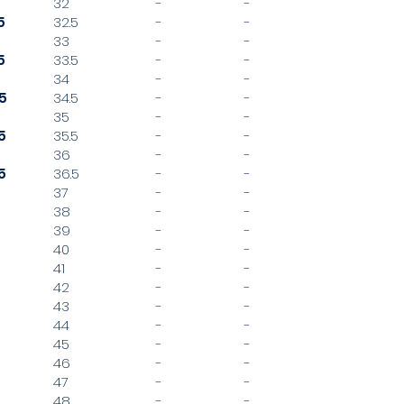
32
-
-
5
32.5
-
-
33
-
-
5
33.5
-
-
34
-
-
5
34.5
-
-
35
-
-
5
35.5
-
-
36
-
-
5
36.5
-
-
37
-
-
38
-
-
39
-
-
40
-
-
41
-
-
42
-
-
43
-
-
44
-
-
45
-
-
46
-
-
47
-
-
48
-
-