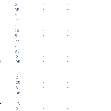
5
-
-
5.5
-
-
6
-
-
6.5
-
-
7
-
-
7.5
-
-
8
-
-
8.5
-
-
9
-
-
9.5
-
-
10
-
-
5
10.5
-
-
11
-
-
11.5
-
-
12
-
-
5
12.5
-
-
13
-
-
5
13.5
-
-
14
-
-
5
14.5
-
-
15
-
-