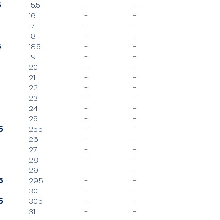
5
15.5
-
-
16
-
-
17
-
-
18
-
-
5
18.5
-
-
19
-
-
20
-
-
21
-
-
22
-
-
23
-
-
24
-
-
25
-
-
5
25.5
-
-
26
-
-
27
-
-
28
-
-
29
-
-
5
29.5
-
-
30
-
-
5
30.5
-
-
31
-
-