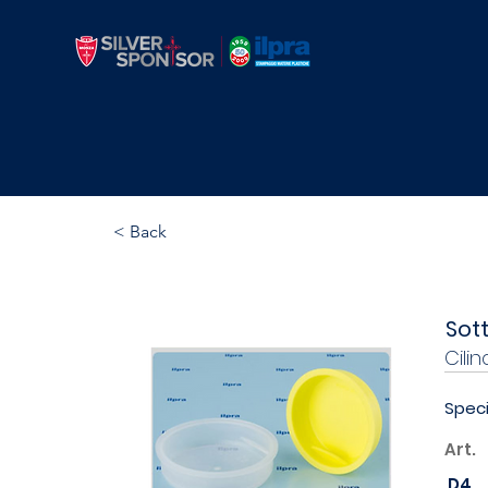
Cilindrico con flang
< Back
Sot
Cili
Speci
Art.
D4