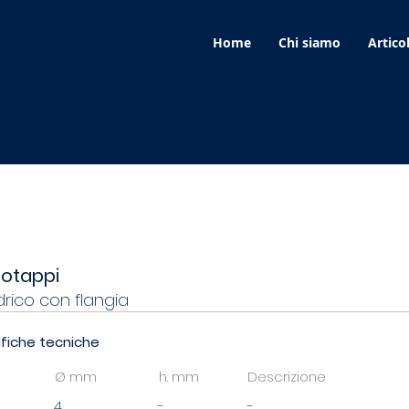
Home
Chi siamo
Articol
ia
totappi
ndrico con flangia
fiche tecniche
Ø mm
h. mm
Descrizione
4
-
-