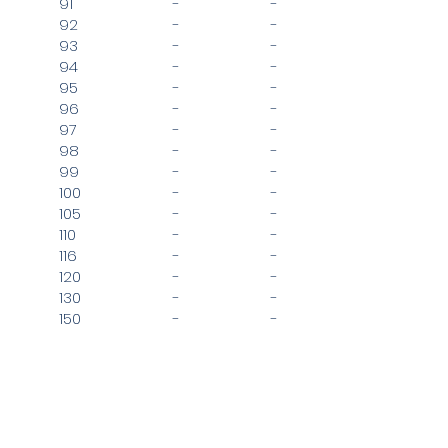
91
-
-
92
-
-
93
-
-
94
-
-
95
-
-
96
-
-
97
-
-
98
-
-
99
-
-
100
-
-
105
-
-
110
-
-
116
-
-
120
-
-
130
-
-
150
-
-