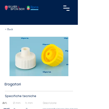
< Back
Erogatori
Specifiche tecniche
Art.
Ø mm
h. mm
Descrizione
18