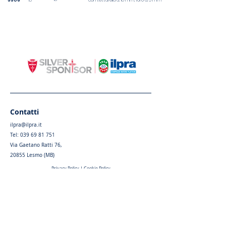
5506
15
con tettarella d. 10 mm, foro d. 5 mm
Contatti
ilpra@ilpra.it
Tel:
039 69 81 751
Via Gaetano Ratti 76,
20855 Lesmo (MB)
Privacy Policy
|
Cookie Policy
Menu
Home
Chi siamo
Articoli