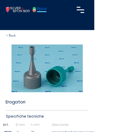
< Back
Erogatori
Specifiche tecniche
Art.
Ø mm
h. mm
Descrizione
58