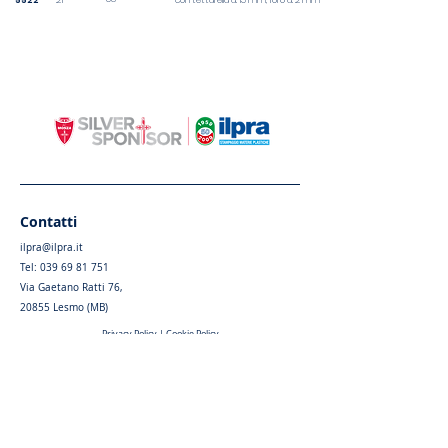
5522
21
con tettarella d. 15 mm, foro d. 2 mm
Contatti
ilpra@ilpra.it
Tel:
039 69 81 751
Via Gaetano Ratti 76,
20855 Lesmo (MB)
Privacy Policy
|
Cookie Policy
Menu
Home
Chi siamo
Articoli