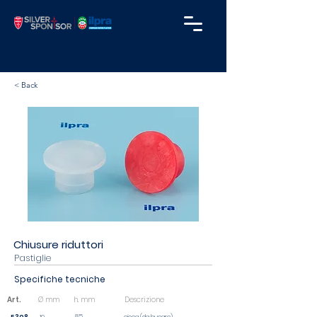
< Back
Chiusure riduttori
Pastiglie
Specifiche tecniche
Art.
Ø mm
h. mm
Descrizione
8,5