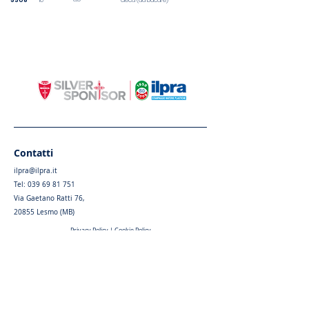
5308
10
cieca (da bucare)
Contatti
ilpra@ilpra.it
Tel:
039 69 81 751
Via Gaetano Ratti 76,
20855 Lesmo (MB)
Privacy Policy
|
Cookie Policy
Menu
Home
Chi siamo
Articoli