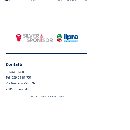
5315
10,5
foro spruzzo capillare d. 0,5 mm
Contatti
ilpra@ilpra.it
Tel:
039 69 81 751
Via Gaetano Ratti 76,
20855 Lesmo (MB)
Privacy Policy
|
Cookie Policy
Menu
Home
Chi siamo
Articoli