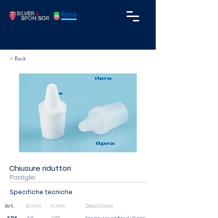
< Back
Chiusure riduttori
Pastiglie
Specifiche tecniche
Art.
Ø mm
h. mm
Descrizione
24,5