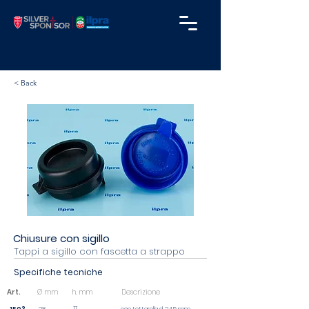
< Back
Chiusure con sigillo
Tappi a sigillo con fascetta a strappo
Specifiche tecniche
Art.
Ø mm
h. mm
Descrizione
17