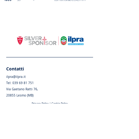
1503
28
con tettarella d. 24,5 mm
Contatti
ilpra@ilpra.it
Tel:
039 69 81 751
Via Gaetano Ratti 76,
20855 Lesmo (MB)
Privacy Policy
|
Cookie Policy
Menu
Home
Chi siamo
Articoli