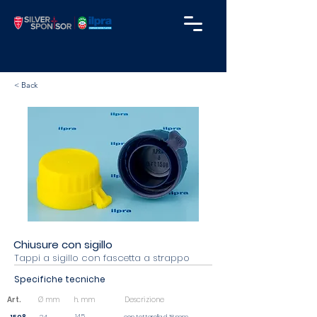
< Back
Chiusure con sigillo
Tappi a sigillo con fascetta a strappo
Specifiche tecniche
Art.
Ø mm
h. mm
Descrizione
14,5