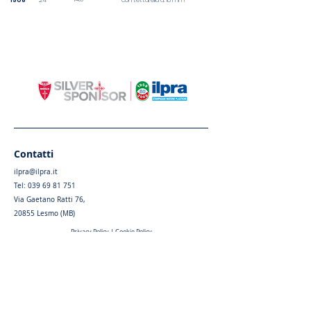
1508
24
con tettarella d. 18 mm
Contatti
ilpra@ilpra.it
Tel:
039 69 81 751
Via Gaetano Ratti 76,
20855 Lesmo (MB)
Privacy Policy
|
Cookie Policy
Menu
Home
Chi siamo
Articoli