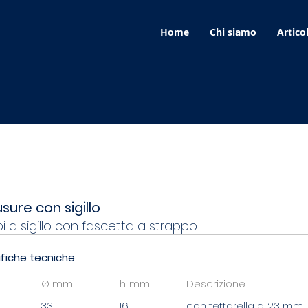
Home
Chi siamo
Articol
ascetta A Strappo - 1573 - 1572 - 1570 - 1574
sure con sigillo
i a sigillo con fascetta a strappo
fiche tecniche
Ø mm
h. mm
Descrizione
33
16
con tettarella d. 23 mm