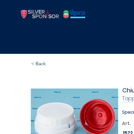
Tappo A Sigillo Con F
< Back
Chiu
Tapp
Speci
Art.
1572