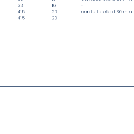
33
16
-
41,5
20
con tettarella d. 30 mm
41,5
20
-