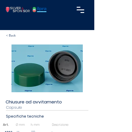
< Back
Chiusure ad avvitamento
Capsule
Specifiche tecniche
Art.
Ø mm
h. mm
Descrizione
13,5