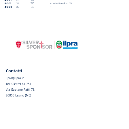
4007
27
-
13,5
4001
32
con tettarella d. 25
13,5
4008
32
-
Contatti
ilpra@ilpra.it
Tel:
039 69 81 751
Via Gaetano Ratti 76,
20855 Lesmo (MB)
Privacy Policy
|
Cookie Policy
Menu
Home