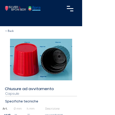
< Back
Chiusure ad avvitamento
Capsule
Specifiche tecniche
Art.
Ø mm
h. mm
Descrizione
32