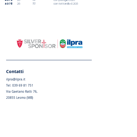
4079
26
con pastiglia 5325
32
4078
26
con tettarella d. 20,5
Contatti
ilpra@ilpra.it
Tel:
039 69 81 751
Via Gaetano Ratti 76,
20855 Lesmo (MB)
Privacy Policy
|
Cookie Policy
Menu
Home
Chi siamo