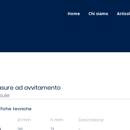
Home
Chi siamo
Articol
5 - 4026
usure ad avvitamento
sule
fiche tecniche
Ø mm
h. mm
Descrizione
6
38
21
-