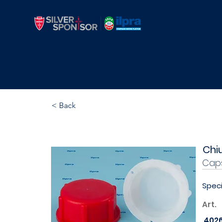
Tappo Esterno - 415
< Back
Chi
Cap
Speci
Art.
402