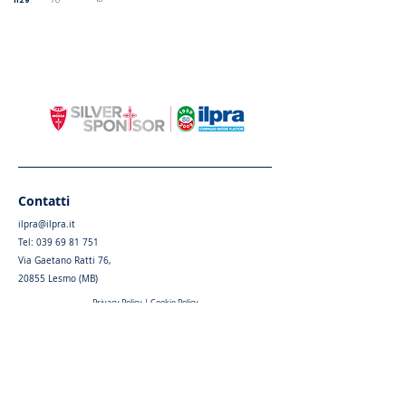
1129
70
-
Contatti
ilpra@ilpra.it
Tel:
039 69 81 751
Via Gaetano Ratti 76,
20855 Lesmo (MB)
Privacy Policy
|
Cookie Policy
Menu
Home
Chi siamo
Articoli