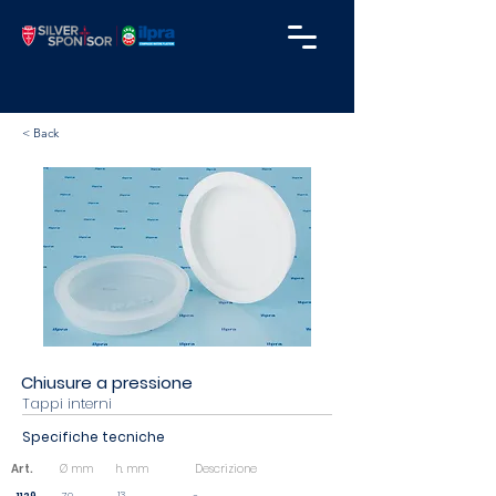
< Back
Chiusure a pressione
Tappi interni
Specifiche tecniche
Art.
Ø mm
h. mm
Descrizione
13