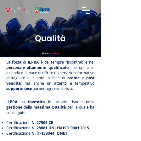
Qualità
Home
Qualità
>
La
forza
di
ILPRA
è da sempre riscontrabile nel
personale
altamente
qualificato
che opera in
azienda e capace di offrire un servizio informativo
dettagliato al cliente in fase di
ordine
e
post
vendita
, ma anche un attento e tempestivo
supporto
tecnico
per ogni evenienza.
ILPRA
ha
investito
le proprie risorse nella
gestione
della
massima Qualità
per la quale ha
conseguito:
Certificazione
N. 27906 CE
Certificazione
N. 28881 UNI EN ISO 9001:2015
Certificazione
N. IT-133344 IQNET